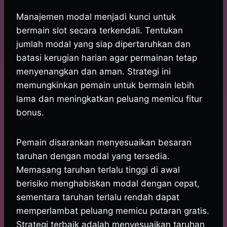
Manajemen modal menjadi kunci untuk
bermain slot secara terkendali. Tentukan
jumlah modal yang siap dipertaruhkan dan
batasi kerugian harian agar permainan tetap
menyenangkan dan aman. Strategi ini
memungkinkan pemain untuk bermain lebih
lama dan meningkatkan peluang memicu fitur
bonus.
Pemain disarankan menyesuaikan besaran
taruhan dengan modal yang tersedia.
Memasang taruhan terlalu tinggi di awal
berisiko menghabiskan modal dengan cepat,
sementara taruhan terlalu rendah dapat
memperlambat peluang memicu putaran gratis.
Strategi terbaik adalah menyesuaikan taruhan