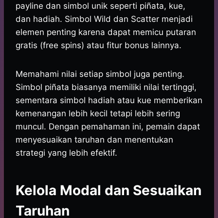
payline dan simbol unik seperti piñata, kue,
dan hadiah. Simbol Wild dan Scatter menjadi
elemen penting karena dapat memicu putaran
gratis (free spins) atau fitur bonus lainnya.
Memahami nilai setiap simbol juga penting.
Simbol piñata biasanya memiliki nilai tertinggi,
sementara simbol hadiah atau kue memberikan
kemenangan lebih kecil tetapi lebih sering
muncul. Dengan pemahaman ini, pemain dapat
menyesuaikan taruhan dan menentukan
strategi yang lebih efektif.
Kelola Modal dan Sesuaikan
Taruhan