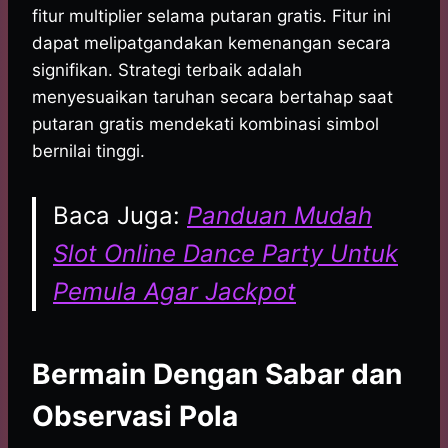
fitur multiplier selama putaran gratis. Fitur ini
dapat melipatgandakan kemenangan secara
signifikan. Strategi terbaik adalah
menyesuaikan taruhan secara bertahap saat
putaran gratis mendekati kombinasi simbol
bernilai tinggi.
Baca Juga:
Panduan Mudah
Slot Online Dance Party Untuk
Pemula Agar Jackpot
Bermain Dengan Sabar dan
Observasi Pola