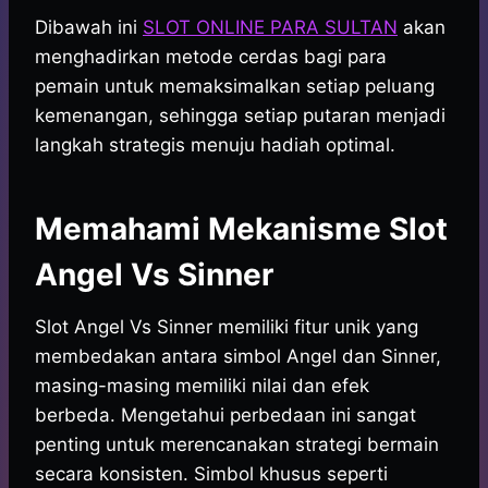
Dibawah ini
SLOT ONLINE PARA SULTAN
akan
menghadirkan metode cerdas bagi para
pemain untuk memaksimalkan setiap peluang
kemenangan, sehingga setiap putaran menjadi
langkah strategis menuju hadiah optimal.
Memahami Mekanisme Slot
Angel Vs Sinner
Slot Angel Vs Sinner memiliki fitur unik yang
membedakan antara simbol Angel dan Sinner,
masing-masing memiliki nilai dan efek
berbeda. Mengetahui perbedaan ini sangat
penting untuk merencanakan strategi bermain
secara konsisten. Simbol khusus seperti