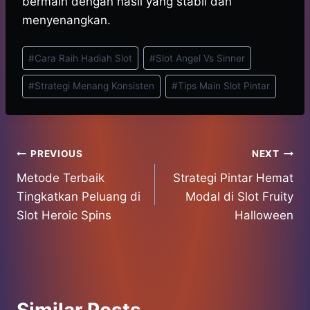
bermain dengan hasil yang stabil dan
menyenangkan.
Post
#
Cara Raih Hadiah Slot
#
Slot Angel Vs Sinner
Tags:
#
Strategi Menang Konsisten
#
Tips Main Slot Pintar
Post
PREVIOUS
NEXT
Metode Terbaik
Strategi Pintar Hemat
navigation
Tingkatkan Peluang di
Modal di Slot Fruity
Slot Heroic Spins
Halloween
Similar Posts