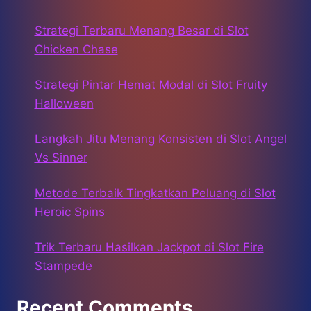
Strategi Terbaru Menang Besar di Slot
Chicken Chase
Strategi Pintar Hemat Modal di Slot Fruity
Halloween
Langkah Jitu Menang Konsisten di Slot Angel
Vs Sinner
Metode Terbaik Tingkatkan Peluang di Slot
Heroic Spins
Trik Terbaru Hasilkan Jackpot di Slot Fire
Stampede
Recent Comments