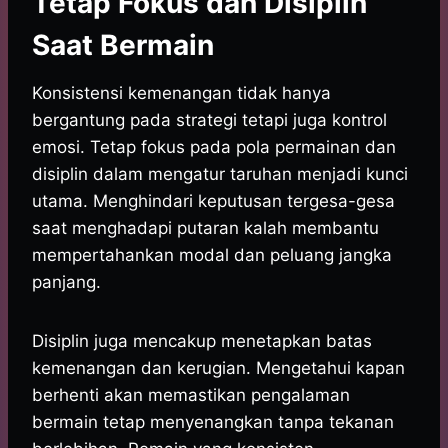
Tetap Fokus dan Disiplin
Saat Bermain
Konsistensi kemenangan tidak hanya
bergantung pada strategi tetapi juga kontrol
emosi. Tetap fokus pada pola permainan dan
disiplin dalam mengatur taruhan menjadi kunci
utama. Menghindari keputusan tergesa-gesa
saat menghadapi putaran kalah membantu
mempertahankan modal dan peluang jangka
panjang.
Disiplin juga mencakup menetapkan batas
kemenangan dan kerugian. Mengetahui kapan
berhenti akan memastikan pengalaman
bermain tetap menyenangkan tanpa tekanan