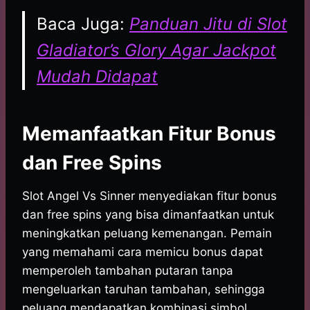
Baca Juga:
Panduan Jitu di Slot
Gladiator’s Glory Agar Jackpot
Mudah Didapat
Memanfaatkan Fitur Bonus
dan Free Spins
Slot Angel Vs Sinner menyediakan fitur bonus
dan free spins yang bisa dimanfaatkan untuk
meningkatkan peluang kemenangan. Pemain
yang memahami cara memicu bonus dapat
memperoleh tambahan putaran tanpa
mengeluarkan taruhan tambahan, sehingga
peluang mendapatkan kombinasi simbol