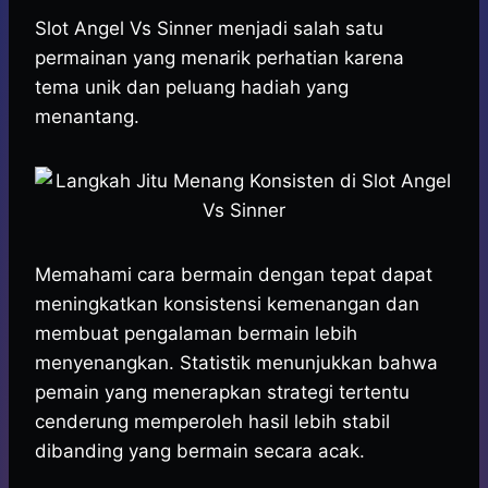
h
a
e
e
k
i
h
a
c
s
l
y
n
a
Slot Angel Vs Sinner menjadi salah satu
t
e
s
e
p
e
r
permainan yang menarik perhatian karena
s
b
e
g
e
e
tema unik dan peluang hadiah yang
A
o
n
r
menantang.
p
o
g
a
p
k
e
m
r
Memahami cara bermain dengan tepat dapat
meningkatkan konsistensi kemenangan dan
membuat pengalaman bermain lebih
menyenangkan. Statistik menunjukkan bahwa
pemain yang menerapkan strategi tertentu
cenderung memperoleh hasil lebih stabil
dibanding yang bermain secara acak.