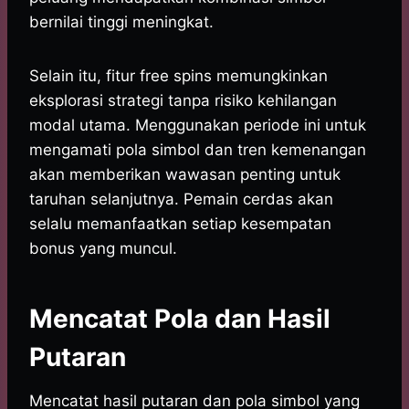
bernilai tinggi meningkat.
Selain itu, fitur free spins memungkinkan
eksplorasi strategi tanpa risiko kehilangan
modal utama. Menggunakan periode ini untuk
mengamati pola simbol dan tren kemenangan
akan memberikan wawasan penting untuk
taruhan selanjutnya. Pemain cerdas akan
selalu memanfaatkan setiap kesempatan
bonus yang muncul.
Mencatat Pola dan Hasil
Putaran
Mencatat hasil putaran dan pola simbol yang