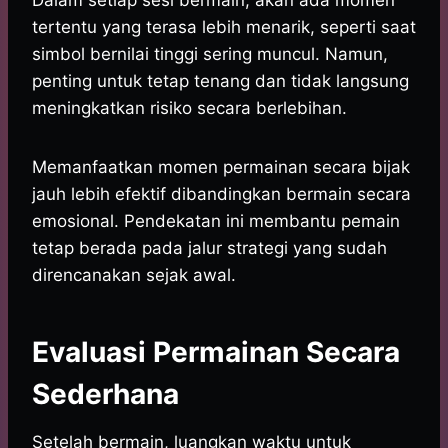
Dalam setiap sesi bermain, akan ada momen
tertentu yang terasa lebih menarik, seperti saat
simbol bernilai tinggi sering muncul. Namun,
penting untuk tetap tenang dan tidak langsung
meningkatkan risiko secara berlebihan.
Memanfaatkan momen permainan secara bijak
jauh lebih efektif dibandingkan bermain secara
emosional. Pendekatan ini membantu pemain
tetap berada pada jalur strategi yang sudah
direncanakan sejak awal.
Evaluasi Permainan Secara
Sederhana
Setelah bermain, luangkan waktu untuk