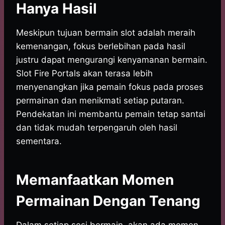
Hanya Hasil
Meskipun tujuan bermain slot adalah meraih
kemenangan, fokus berlebihan pada hasil
justru dapat mengurangi kenyamanan bermain.
Slot Fire Portals akan terasa lebih
menyenangkan jika pemain fokus pada proses
permainan dan menikmati setiap putaran.
Pendekatan ini membantu pemain tetap santai
dan tidak mudah terpengaruh oleh hasil
sementara.
Memanfaatkan Momen
Permainan Dengan Tenang