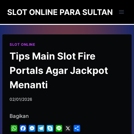
Skip
SLOT ONLINE PARA SULTAN
to
content
SLOT ONLINE
Tips Main Slot Fire
Portals Agar Jackpot
Menanti
02/01/2026
Bagikan
W
F
M
T
S
L
X
S