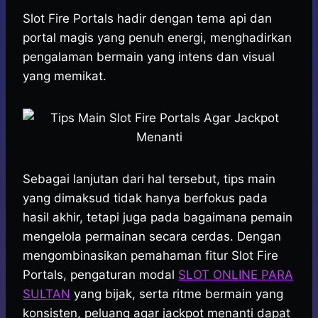
h
a
e
e
k
i
h
a
c
s
l
y
n
a
Slot Fire Portals hadir dengan tema api dan
t
e
s
e
p
e
r
portal magis yang penuh energi, menghadirkan
s
b
e
g
e
e
pengalaman bermain yang intens dan visual
A
o
n
r
yang memikat.
p
o
g
a
p
k
e
m
r
Sebagai lanjutan dari hal tersebut, tips main
yang dimaksud tidak hanya berfokus pada
hasil akhir, tetapi juga pada bagaimana pemain
mengelola permainan secara cerdas. Dengan
mengombinasikan pemahaman fitur Slot Fire
Portals, pengaturan modal
SLOT ONLINE PARA
SULTAN
yang bijak, serta ritme bermain yang
konsisten, peluang agar jackpot menanti dapat