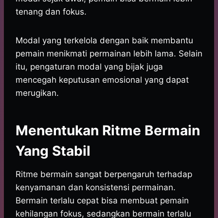
tenang dan fokus.
Modal yang terkelola dengan baik membantu
pemain menikmati permainan lebih lama. Selain
itu, pengaturan modal yang bijak juga
mencegah keputusan emosional yang dapat
merugikan.
Menentukan Ritme Bermain
Yang Stabil
Ritme bermain sangat berpengaruh terhadap
kenyamanan dan konsistensi permainan.
Bermain terlalu cepat bisa membuat pemain
kehilangan fokus, sedangkan bermain terlalu