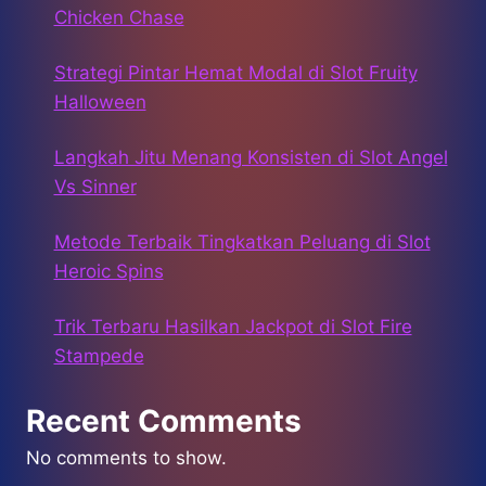
Chicken Chase
Strategi Pintar Hemat Modal di Slot Fruity
Halloween
Langkah Jitu Menang Konsisten di Slot Angel
Vs Sinner
Metode Terbaik Tingkatkan Peluang di Slot
Heroic Spins
Trik Terbaru Hasilkan Jackpot di Slot Fire
Stampede
Recent Comments
No comments to show.