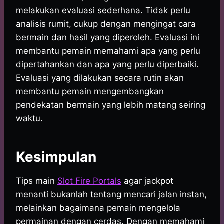
melakukan evaluasi sederhana. Tidak perlu
analisis rumit, cukup dengan mengingat cara
bermain dan hasil yang diperoleh. Evaluasi ini
membantu pemain memahami apa yang perlu
dipertahankan dan apa yang perlu diperbaiki.
Evaluasi yang dilakukan secara rutin akan
membantu pemain mengembangkan
pendekatan bermain yang lebih matang seiring
waktu.
Kesimpulan
Tips main
Slot Fire Portals
agar jackpot
menanti bukanlah tentang mencari jalan instan,
melainkan bagaimana pemain mengelola
permainan dengan cerdas. Dengan memahami