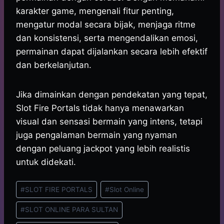
karakter game, mengenali fitur penting,
mengatur modal secara bijak, menjaga ritme
dan konsistensi, serta mengendalikan emosi,
permainan dapat dijalankan secara lebih efektif
dan berkelanjutan.
Jika dimainkan dengan pendekatan yang tepat,
Slot Fire Portals tidak hanya menawarkan
visual dan sensasi bermain yang intens, tetapi
juga pengalaman bermain yang nyaman
dengan peluang jackpot yang lebih realistis
untuk didekati.
Post
#
SLOT FIRE PORTALS
#
Slot Online
Tags:
#
SLOT ONLINE PARA SULTAN