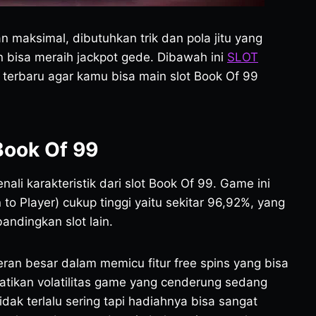
aksimal, dibutuhkan trik dan pola jitu yang
 bisa meraih jackpot gede. Dibawah ini
SLOT
erbaru agar kamu bisa main slot Book Of 99
Book Of 99
li karakteristik dari slot Book Of 99. Game ini
o Player) cukup tinggi yaitu sekitar 96,92%, yang
ndingkan slot lain.
eran besar dalam memicu fitur free spins yang bisa
hatikan volatilitas game yang cenderung sedang
dak terlalu sering tapi hadiahnya bisa sangat