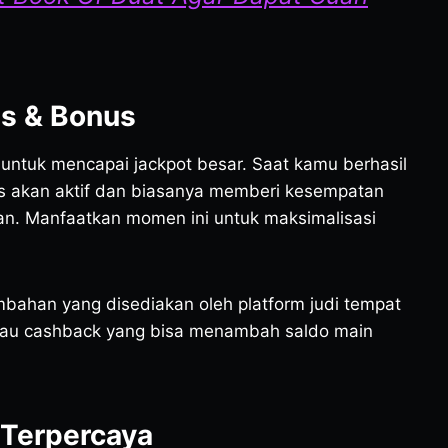
ns & Bonus
g untuk mencapai jackpot besar. Saat kamu berhasil
ins akan aktif dan biasanya memberi kesempatan
n. Manfaatkan momen ini untuk maksimalisasi
mbahan yang disediakan oleh platform judi tempat
tau cashback yang bisa menambah saldo main
 Terpercaya