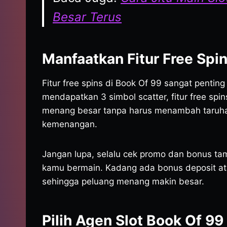
Besar Terus
Manfaatkan Fitur Free Spi
Fitur free spins di Book Of 99 sangat pentin
mendapatkan 3 simbol scatter, fitur free sp
menang besar tanpa harus menambah taruha
kemenangan.
Jangan lupa, selalu cek promo dan bonus ta
kamu bermain. Kadang ada bonus deposit a
sehingga peluang menang makin besar.
Pilih Agen Slot Book Of 99