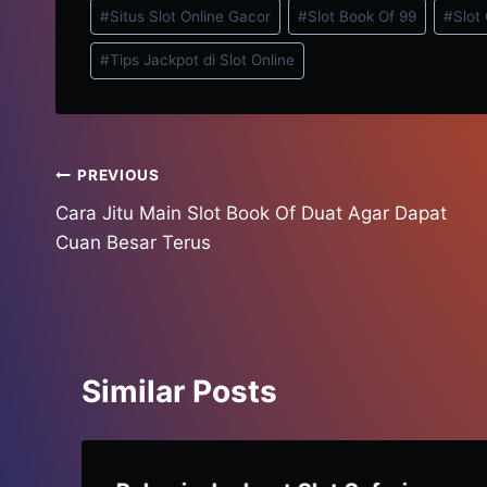
Post
#
Situs Slot Online Gacor
#
Slot Book Of 99
#
Slot
Tags:
#
Tips Jackpot di Slot Online
Post
PREVIOUS
Cara Jitu Main Slot Book Of Duat Agar Dapat
navigation
Cuan Besar Terus
Similar Posts