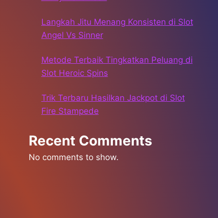
Langkah Jitu Menang Konsisten di Slot
Angel Vs Sinner
Metode Terbaik Tingkatkan Peluang di
Slot Heroic Spins
Trik Terbaru Hasilkan Jackpot di Slot
Fire Stampede
Recent Comments
No comments to show.