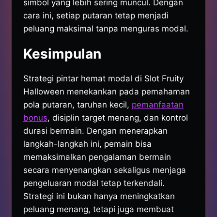
simbol yang lebih sering muncul. Dengan
cara ini, setiap putaran tetap menjadi
peluang maksimal tanpa menguras modal.
Kesimpulan
Strategi pintar hemat modal di Slot Fruity
Halloween menekankan pada pemahaman
pola putaran, taruhan kecil,
pemanfaatan
bonus
, disiplin target menang, dan kontrol
durasi bermain. Dengan menerapkan
langkah-langkah ini, pemain bisa
memaksimalkan pengalaman bermain
secara menyenangkan sekaligus menjaga
pengeluaran modal tetap terkendali.
Strategi ini bukan hanya meningkatkan
peluang menang, tetapi juga membuat