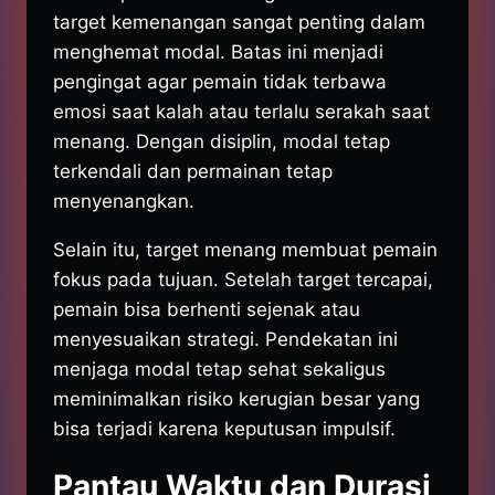
target kemenangan sangat penting dalam
menghemat modal. Batas ini menjadi
pengingat agar pemain tidak terbawa
emosi saat kalah atau terlalu serakah saat
menang. Dengan disiplin, modal tetap
terkendali dan permainan tetap
menyenangkan.
Selain itu, target menang membuat pemain
fokus pada tujuan. Setelah target tercapai,
pemain bisa berhenti sejenak atau
menyesuaikan strategi. Pendekatan ini
menjaga modal tetap sehat sekaligus
meminimalkan risiko kerugian besar yang
bisa terjadi karena keputusan impulsif.
Pantau Waktu dan Durasi