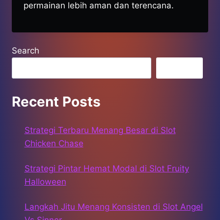
permainan lebih aman dan terencana.
Search
Search
Recent Posts
Strategi Terbaru Menang Besar di Slot
Chicken Chase
Strategi Pintar Hemat Modal di Slot Fruity
Halloween
Langkah Jitu Menang Konsisten di Slot Angel
Vs Sinner