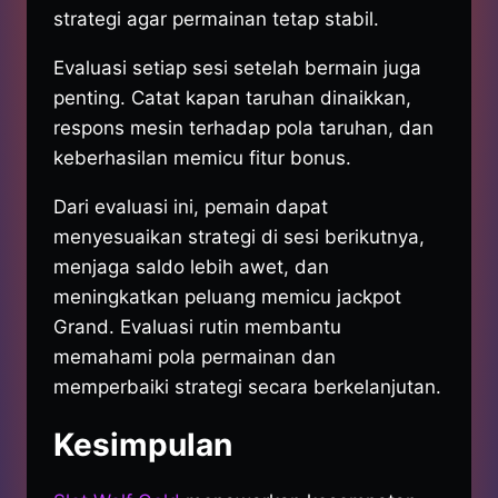
strategi agar permainan tetap stabil.
Evaluasi setiap sesi setelah bermain juga
penting. Catat kapan taruhan dinaikkan,
respons mesin terhadap pola taruhan, dan
keberhasilan memicu fitur bonus.
Dari evaluasi ini, pemain dapat
menyesuaikan strategi di sesi berikutnya,
menjaga saldo lebih awet, dan
meningkatkan peluang memicu jackpot
Grand. Evaluasi rutin membantu
memahami pola permainan dan
memperbaiki strategi secara berkelanjutan.
Kesimpulan