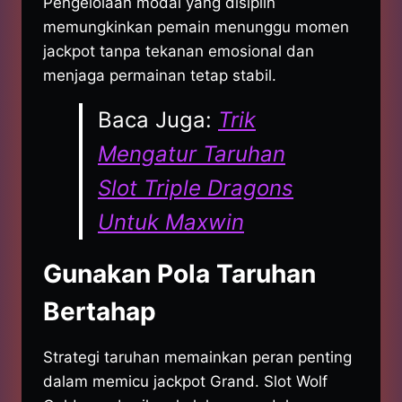
Pengelolaan modal yang disiplin
memungkinkan pemain menunggu momen
jackpot tanpa tekanan emosional dan
menjaga permainan tetap stabil.
Baca Juga:
Trik
Mengatur Taruhan
Slot Triple Dragons
Untuk Maxwin
Gunakan Pola Taruhan
Bertahap
Strategi taruhan memainkan peran penting
dalam memicu jackpot Grand. Slot Wolf