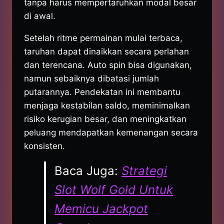
tanpa harus mempertaruhkan modal besar
di awal.
Setelah ritme permainan mulai terbaca,
taruhan dapat dinaikkan secara perlahan
dan terencana. Auto spin bisa digunakan,
namun sebaiknya dibatasi jumlah
putarannya. Pendekatan ini membantu
menjaga kestabilan saldo, meminimalkan
risiko kerugian besar, dan meningkatkan
peluang mendapatkan kemenangan secara
konsisten.
Baca Juga:
Strategi
Slot Wolf Gold Untuk
Memicu Jackpot