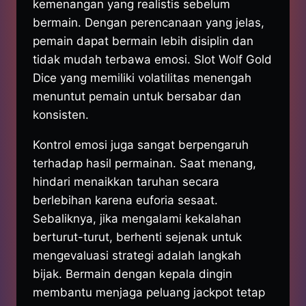
kemenangan yang realistis sebelum
bermain. Dengan perencanaan yang jelas,
pemain dapat bermain lebih disiplin dan
tidak mudah terbawa emosi. Slot Wolf Gold
Dice yang memiliki volatilitas menengah
menuntut pemain untuk bersabar dan
konsisten.
Kontrol emosi juga sangat berpengaruh
terhadap hasil permainan. Saat menang,
hindari menaikkan taruhan secara
berlebihan karena euforia sesaat.
Sebaliknya, jika mengalami kekalahan
berturut-turut, berhenti sejenak untuk
mengevaluasi strategi adalah langkah
bijak. Bermain dengan kepala dingin
membantu menjaga peluang jackpot tetap