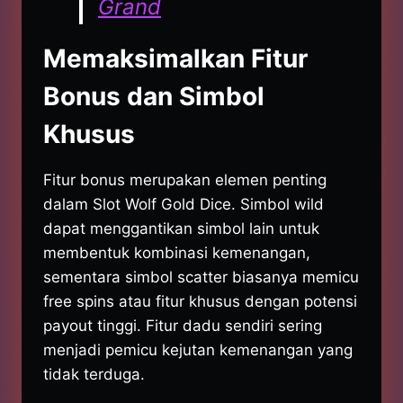
Grand
Memaksimalkan Fitur
Bonus dan Simbol
Khusus
Fitur bonus merupakan elemen penting
dalam Slot Wolf Gold Dice. Simbol wild
dapat menggantikan simbol lain untuk
membentuk kombinasi kemenangan,
sementara simbol scatter biasanya memicu
free spins atau fitur khusus dengan potensi
payout tinggi. Fitur dadu sendiri sering
menjadi pemicu kejutan kemenangan yang
tidak terduga.