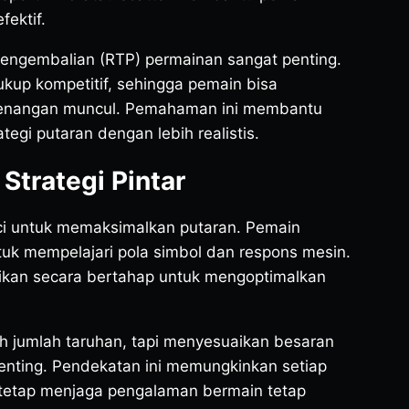
fektif.
t pengembalian (RTP) permainan sangat penting.
kup kompetitif, sehingga pemain bisa
emenangan muncul. Pemahaman ini membantu
egi putaran dengan lebih realistis.
trategi Pintar
ci untuk memaksimalkan putaran. Pemain
tuk mempelajari pola simbol dan respons mesin.
aikan secara bertahap untuk mengoptimalkan
h jumlah taruhan, tapi menyesuaikan besaran
enting. Pendekatan ini memungkinkan setiap
an tetap menjaga pengalaman bermain tetap