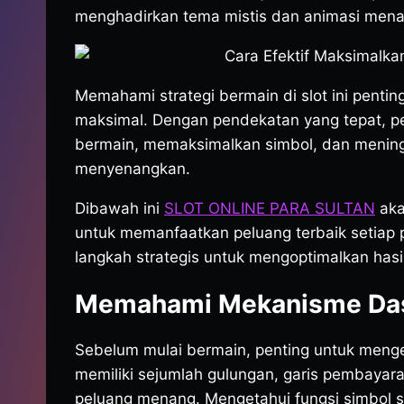
menghadirkan tema mistis dan animasi menar
Memahami strategi bermain di slot ini penti
maksimal. Dengan pendekatan yang tepat, p
bermain, memaksimalkan simbol, dan menin
menyenangkan.
Dibawah ini
SLOT ONLINE PARA SULTAN
aka
untuk memanfaatkan peluang terbaik setiap 
langkah strategis untuk mengoptimalkan hasil
Memahami Mekanisme Das
Sebelum mulai bermain, penting untuk menge
memiliki sejumlah gulungan, garis pembayar
peluang menang. Mengetahui fungsi simbol s