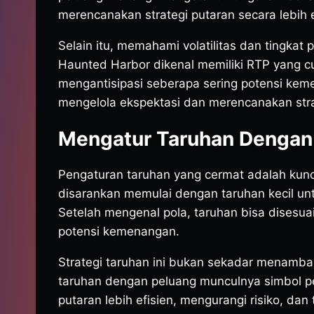
merencanakan strategi putaran secara lebih e
Selain itu, memahami volatilitas dan tingka
Haunted Harbor dikenal memiliki RTP yang cu
mengantisipasi seberapa sering potensi k
mengelola ekspektasi dan merencanakan strat
Mengatur Taruhan Dengan S
Pengaturan taruhan yang cermat adalah kun
disarankan memulai dengan taruhan kecil un
Setelah mengenal pola, taruhan bisa disesu
potensi kemenangan.
Strategi taruhan ini bukan sekadar menamba
taruhan dengan peluang munculnya simbol p
putaran lebih efisien, mengurangi risiko, d