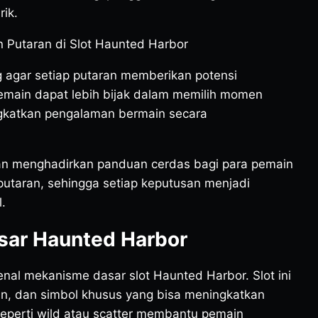
ik.
ng agar setiap putaran memberikan potensi
emain dapat lebih bijak dalam memilih momen
gkatkan pengalaman bermain secara
n menghadirkan panduan cerdas bagi para pemain
putaran, sehingga setiap keputusan menjadi
.
ar Haunted Harbor
nal mekanisme dasar slot Haunted Harbor. Slot ini
an, dan simbol khusus yang bisa meningkatkan
eperti wild atau scatter membantu pemain