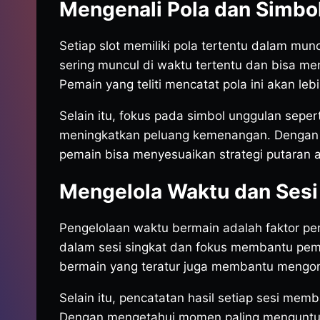
Mengenali Pola dan Simbo
Setiap slot memiliki pola tertentu dalam mun
sering muncul di waktu tertentu dan bisa me
Pemain yang teliti mencatat pola ini akan le
Selain itu, fokus pada simbol unggulan seper
meningkatkan peluang kemenangan. Dengan m
pemain bisa menyesuaikan strategi putaran
Mengelola Waktu dan Sesi
Pengelolaan waktu bermain adalah faktor p
dalam sesi singkat dan fokus membantu pema
bermain yang teratur juga membantu mengontr
Selain itu, pencatatan hasil setiap sesi me
Dengan mengetahui momen paling menguntun