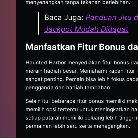
menyenangkan tanpa tekanan berlebihan.
Baca Juga:
Panduan Jitu di
Jackpot Mudah Didapat
Manfaatkan Fitur Bonus da
Haunted Harbor menyediakan fitur bonus dan
meraih hadiah besar. Memahami kapan fitur i
sangat penting. Pemain bisa lebih fokus p
pengganda dan hadiah tambahan.
Selain itu, beberapa fitur bonus memiliki m
memilih opsi tertentu untuk meningkatkan ha
setiap putaran memiliki peluang lebih tingg
permainan lebih seru serta menegangkan.