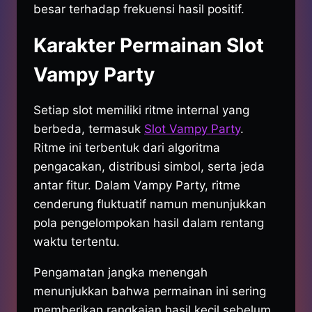
besar terhadap frekuensi hasil positif.
Karakter Permainan Slot
Vampy Party
Setiap slot memiliki ritme internal yang
berbeda, termasuk
Slot Vampy Party
.
Ritme ini terbentuk dari algoritma
pengacakan, distribusi simbol, serta jeda
antar fitur. Dalam Vampy Party, ritme
cenderung fluktuatif namun menunjukkan
pola pengelompokan hasil dalam rentang
waktu tertentu.
Pengamatan jangka menengah
menunjukkan bahwa permainan ini sering
memberikan rangkaian hasil kecil sebelum