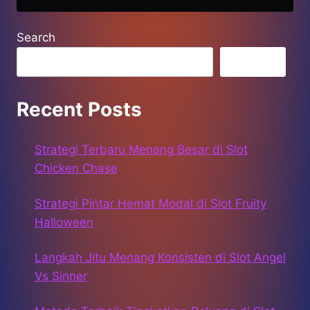
Search
Search
Recent Posts
Strategi Terbaru Menang Besar di Slot
Chicken Chase
Strategi Pintar Hemat Modal di Slot Fruity
Halloween
Langkah Jitu Menang Konsisten di Slot Angel
Vs Sinner