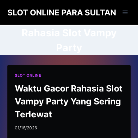
Skip
SLOT ONLINE PARA SULTAN
to
content
Rahasia Slot Vampy
Party
SLOT ONLINE
Waktu Gacor Rahasia Slot
Vampy Party Yang Sering
Terlewat
01/16/2026