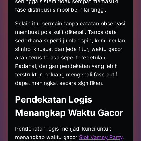
sehingga sistem tidak sempat memasuki
fase distribusi simbol bernilai tinggi.
Selain itu, bermain tanpa catatan observasi
membuat pola sulit dikenali. Tanpa data
sederhana seperti jumlah spin, kemunculan
simbol khusus, dan jeda fitur, waktu gacor
akan terus terasa seperti kebetulan.
Padahal, dengan pendekatan yang lebih
terstruktur, peluang mengenali fase aktif
dapat meningkat secara signifikan.
Pendekatan Logis
Menangkap Waktu Gacor
Pendekatan logis menjadi kunci untuk
menangkap waktu gacor
Slot Vampy Party
.