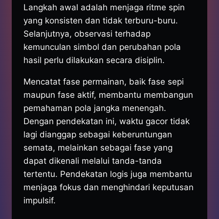
Langkah awal adalah menjaga ritme spin
yang konsisten dan tidak terburu-buru.
Selanjutnya, observasi terhadap
kemunculan simbol dan perubahan pola
hasil perlu dilakukan secara disiplin.
Mencatat fase permainan, baik fase sepi
maupun fase aktif, membantu membangun
pemahaman pola jangka menengah.
Dengan pendekatan ini, waktu gacor tidak
lagi dianggap sebagai keberuntungan
semata, melainkan sebagai fase yang
dapat dikenali melalui tanda-tanda
tertentu. Pendekatan logis juga membantu
menjaga fokus dan menghindari keputusan
impulsif.