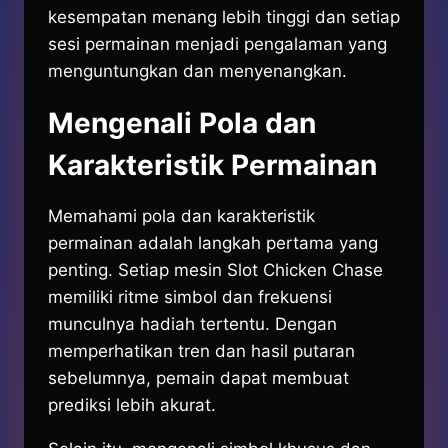
kesempatan menang lebih tinggi dan setiap
sesi permainan menjadi pengalaman yang
menguntungkan dan menyenangkan.
Mengenali Pola dan
Karakteristik Permainan
Memahami pola dan karakteristik
permainan adalah langkah pertama yang
penting. Setiap mesin Slot Chicken Chase
memiliki ritme simbol dan frekuensi
munculnya hadiah tertentu. Dengan
memperhatikan tren dan hasil putaran
sebelumnya, pemain dapat membuat
prediksi lebih akurat.