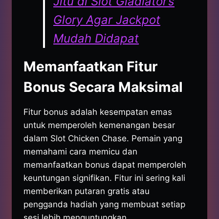
Jitu di Slot Gladiator’s
Glory Agar Jackpot
Mudah Didapat
Memanfaatkan Fitur
Bonus Secara Maksimal
Fitur bonus adalah kesempatan emas
untuk memperoleh kemenangan besar
dalam Slot Chicken Chase. Pemain yang
memahami cara memicu dan
memanfaatkan bonus dapat memperoleh
keuntungan signifikan. Fitur ini sering kali
memberikan putaran gratis atau
pengganda hadiah yang membuat setiap
sesi lebih menguntungkan.