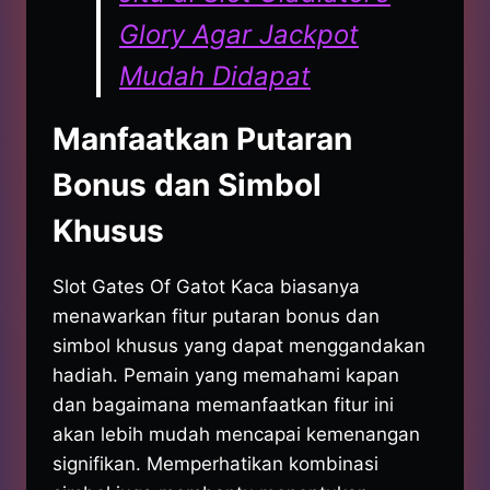
Glory Agar Jackpot
Mudah Didapat
Manfaatkan Putaran
Bonus dan Simbol
Khusus
Slot Gates Of Gatot Kaca biasanya
menawarkan fitur putaran bonus dan
simbol khusus yang dapat menggandakan
hadiah. Pemain yang memahami kapan
dan bagaimana memanfaatkan fitur ini
akan lebih mudah mencapai kemenangan
signifikan. Memperhatikan kombinasi