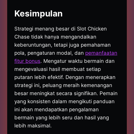
Kesimpulan
Strategi menang besar di Slot Chicken
Chase tidak hanya mengandalkan
keberuntungan, tetapi juga pemahaman
pola, pengaturan modal, dan
pemanfaatan
fitur bonus
. Mengatur waktu bermain dan
mengevaluasi hasil membuat setiap
putaran lebih efektif. Dengan menerapkan
strategi ini, peluang meraih kemenangan
besar meningkat secara signifikan. Pemain
yang konsisten dalam mengikuti panduan
ini akan mendapatkan pengalaman
bermain yang lebih seru dan hasil yang
lebih maksimal.