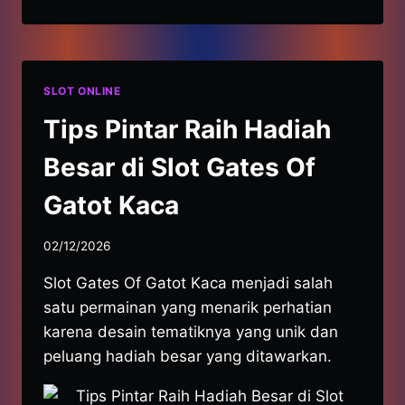
SLOT ONLINE
Tips Pintar Raih Hadiah
Besar di Slot Gates Of
Gatot Kaca
02/12/2026
Slot Gates Of Gatot Kaca menjadi salah
satu permainan yang menarik perhatian
karena desain tematiknya yang unik dan
peluang hadiah besar yang ditawarkan.