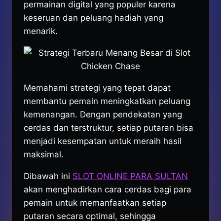
permainan digital yang populer karena
keseruan dan peluang hadiah yang
menarik.
Memahami strategi yang tepat dapat
membantu pemain meningkatkan peluang
kemenangan. Dengan pendekatan yang
cerdas dan terstruktur, setiap putaran bisa
menjadi kesempatan untuk meraih hasil
maksimal.
Dibawah ini
SLOT ONLINE PARA SULTAN
akan menghadirkan cara cerdas bagi para
pemain untuk memanfaatkan setiap
putaran secara optimal, sehingga