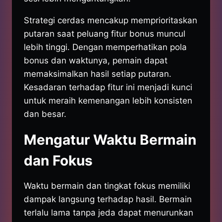
Strategi cerdas mencakup memprioritaskan
putaran saat peluang fitur bonus muncul
lebih tinggi. Dengan memperhatikan pola
bonus dan waktunya, pemain dapat
memaksimalkan hasil setiap putaran.
Kesadaran terhadap fitur ini menjadi kunci
untuk meraih kemenangan lebih konsisten
dan besar.
Mengatur Waktu Bermain
dan Fokus
Waktu bermain dan tingkat fokus memiliki
dampak langsung terhadap hasil. Bermain
terlalu lama tanpa jeda dapat menurunkan