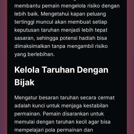
membantu pemain mengelola risiko dengan
lebih baik. Mengetahui kapan peluang
tertinggi muncul akan membuat setiap
keputusan taruhan menjadi lebih tepat
sasaran, sehingga potensi hadiah bisa
dimaksimalkan tanpa mengambil risiko
yang berlebihan.
Kelola Taruhan Dengan
Bijak
Mengatur besaran taruhan secara cermat
adalah kunci untuk menjaga kestabilan
permainan. Pemain disarankan untuk
memulai dengan taruhan kecil agar bisa
mempelajari pola permainan dan