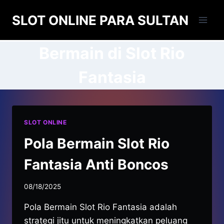
Skip
SLOT ONLINE PARA SULTAN
to
content
Bermain di Slot Rio
Fantasia
SLOT ONLINE
Pola Bermain Slot Rio
Fantasia Anti Boncos
08/18/2025
Pola Bermain Slot Rio Fantasia adalah
strategi jitu untuk meningkatkan peluang