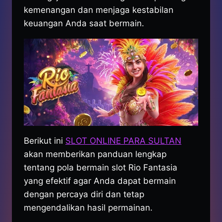
kemenangan dan menjaga kestabilan
keuangan Anda saat bermain.
Berikut ini
SLOT ONLINE PARA SULTAN
akan memberikan panduan lengkap
tentang pola bermain slot Rio Fantasia
yang efektif agar Anda dapat bermain
dengan percaya diri dan tetap
mengendalikan hasil permainan.