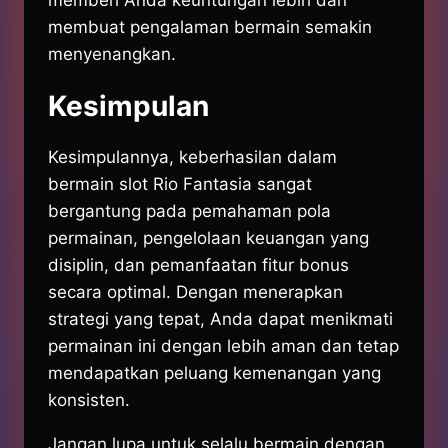
memberi Anda keuntungan lebih dan
membuat pengalaman bermain semakin
menyenangkan.
Kesimpulan
Kesimpulannya, keberhasilan dalam
bermain slot Rio Fantasia sangat
bergantung pada pemahaman pola
permainan, pengelolaan keuangan yang
disiplin, dan pemanfaatan fitur bonus
secara optimal. Dengan menerapkan
strategi yang tepat, Anda dapat menikmati
permainan ini dengan lebih aman dan tetap
mendapatkan peluang kemenangan yang
konsisten.
Jangan lupa untuk selalu bermain dengan