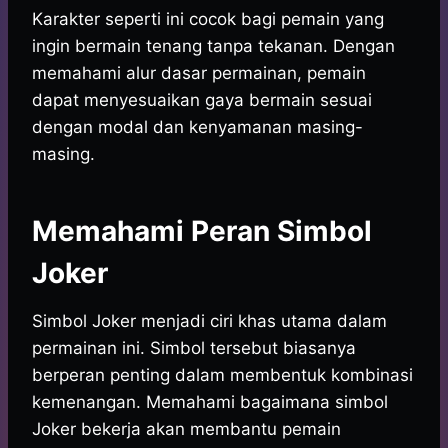
Karakter seperti ini cocok bagi pemain yang
ingin bermain tenang tanpa tekanan. Dengan
memahami alur dasar permainan, pemain
dapat menyesuaikan gaya bermain sesuai
dengan modal dan kenyamanan masing-
masing.
Memahami Peran Simbol
Joker
Simbol Joker menjadi ciri khas utama dalam
permainan ini. Simbol tersebut biasanya
berperan penting dalam membentuk kombinasi
kemenangan. Memahami bagaimana simbol
Joker bekerja akan membantu pemain