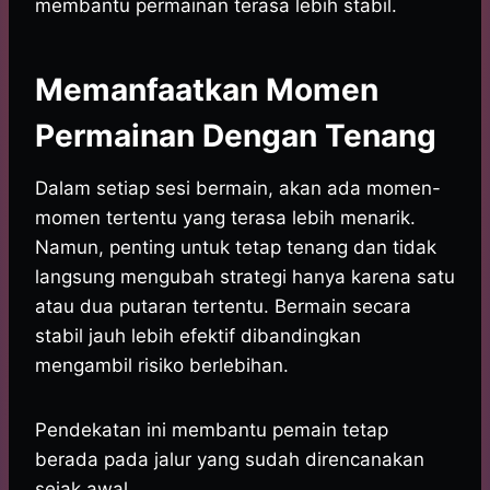
membantu permainan terasa lebih stabil.
Memanfaatkan Momen
Permainan Dengan Tenang
Dalam setiap sesi bermain, akan ada momen-
momen tertentu yang terasa lebih menarik.
Namun, penting untuk tetap tenang dan tidak
langsung mengubah strategi hanya karena satu
atau dua putaran tertentu. Bermain secara
stabil jauh lebih efektif dibandingkan
mengambil risiko berlebihan.
Pendekatan ini membantu pemain tetap
berada pada jalur yang sudah direncanakan
sejak awal.