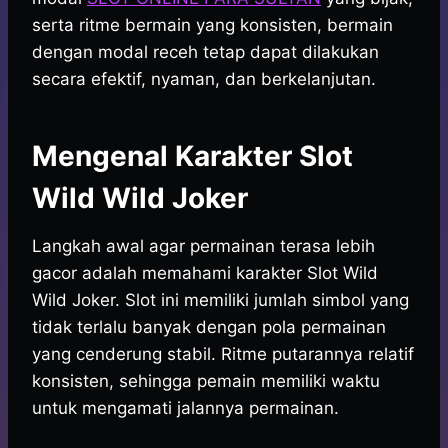
serta ritme bermain yang konsisten, bermain
dengan modal receh tetap dapat dilakukan
secara efektif, nyaman, dan berkelanjutan.
Mengenal Karakter Slot
Wild Wild Joker
Langkah awal agar permainan terasa lebih
gacor adalah memahami karakter Slot Wild
Wild Joker. Slot ini memiliki jumlah simbol yang
tidak terlalu banyak dengan pola permainan
yang cenderung stabil. Ritme putarannya relatif
konsisten, sehingga pemain memiliki waktu
untuk mengamati jalannya permainan.