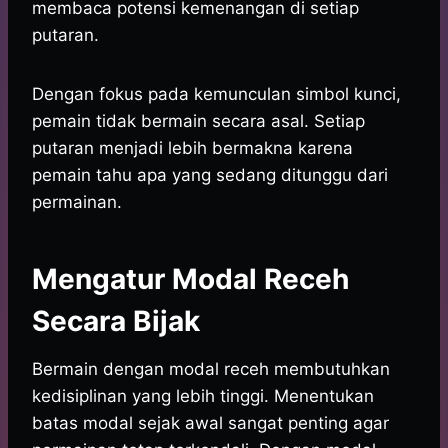
membaca potensi kemenangan di setiap
putaran.
Dengan fokus pada kemunculan simbol kunci,
pemain tidak bermain secara asal. Setiap
putaran menjadi lebih bermakna karena
pemain tahu apa yang sedang ditunggu dari
permainan.
Mengatur Modal Receh
Secara Bijak
Bermain dengan modal receh membutuhkan
kedisiplinan yang lebih tinggi. Menentukan
batas modal sejak awal sangat penting agar