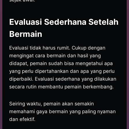
Evaluasi Sederhana Setelah
Bermain
Evaluasi tidak harus rumit. Cukup dengan
mengingat cara bermain dan hasil yang
didapat, pemain sudah bisa mengetahui apa
yang perlu dipertahankan dan apa yang perlu
diperbaiki. Evaluasi sederhana yang dilakukan
secara rutin membantu pemain berkembang.
Seiring waktu, pemain akan semakin
memahami gaya bermain yang paling nyaman
dan efektif.