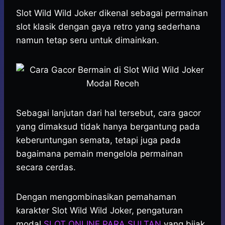
h
a
e
e
k
i
h
a
c
s
l
y
n
a
Slot Wild Wild Joker dikenal sebagai permainan
t
e
s
e
p
e
r
slot klasik dengan gaya retro yang sederhana
s
b
e
g
e
e
namun tetap seru untuk dimainkan.
A
o
n
r
p
o
g
a
p
k
e
m
r
Sebagai lanjutan dari hal tersebut, cara gacor
yang dimaksud tidak hanya bergantung pada
keberuntungan semata, tetapi juga pada
bagaimana pemain mengelola permainan
secara cerdas.
Dengan mengombinasikan pemahaman
karakter Slot Wild Wild Joker, pengaturan
modal
SLOT ONLINE PARA SULTAN
yang bijak,