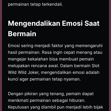
permainan tetap terkendali.
Mengendalikan Emosi Saat
Bermain
Emosi sering menjadi faktor yang memengaruhi
hasil permainan. Rasa ingin cepat menang atau
mengejar kekalahan bisa membuat pemain
melupakan rencana awal. Dalam bermain Slot
Wild Wild Joker, mengendalikan emosi adalah
kunci agar permainan tetap nyaman.
Dengan pikiran yang tenang, pemain dapat
menikmati permainan sebagai hiburan.
Keputusan yang diambil pun menjadi lebih bijak